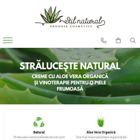
Natural
Aloe Vera Organică
Produsele comercializate de noi sunt
Cea mai mare plantație organică de