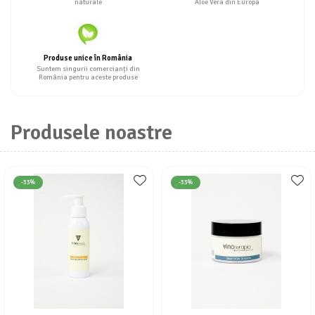
naturale
Aloe Vera din Europa
Produse unice în România
Suntem singurii comercianți din
România pentru aceste produse
Produsele noastre
-33%
-33%